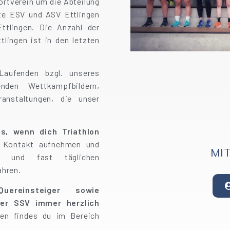
ortverein um die Abteilung
rte ESV und ASV Ettlingen
Ettlingen. Die Anzahl der
ttlingen ist in den letzten
aufenden bzgl. unseres
nden Wettkampfbildern,
ranstaltungen, die unser
s, wenn dich Triathlon
h Kontakt aufnehmen und
MI
n und fast täglichen
ahren.
uereinsteiger sowie
der SSV immer herzlich
nen findes du im Bereich