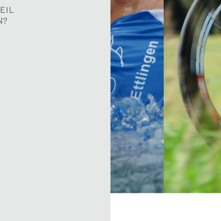
EIL
N?