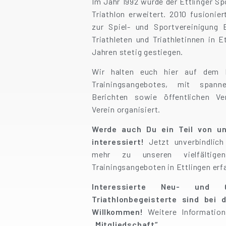
Im Jahr 1992 wurde der Ettlinger Sp
Triathlon erweitert. 2010 fusionie
zur Spiel- und Sportvereinigung 
Triathleten und Triathletinnen in E
Jahren stetig gestiegen.
Wir halten euch hier auf dem L
Trainingsangebotes, mit spanne
Berichten sowie öffentl
ichen Ve
Verein organisiert.
Werde auch Du ein Teil von un
interessiert!
Jetzt unverbindlic
mehr zu unseren vielfältige
Trainingsangeboten in Ettlingen erf
Interessierte Neu- und Q
Triathlonbegeisterte sind bei 
Willkommen!
Weitere Informatio
„
Mitgliedschaft
“.